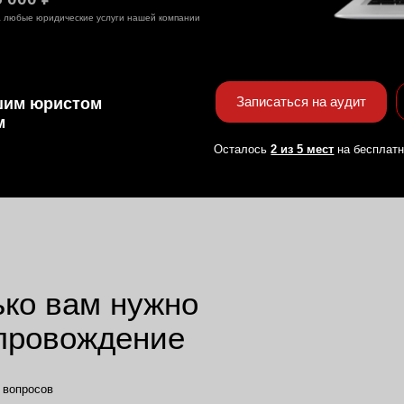
 вам нужно
вождение
в