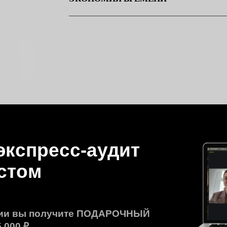
пресс-аудит
ом
ы получите ПОДАРОЧНЫЙ
₽
идические услуги нашей компании
30 м
ристом
Записаться на аудит
онлайн-
Осталось
2 из 5 мест
на бесплатную консультацию