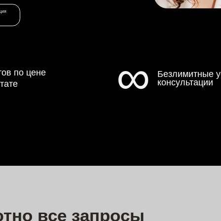
∞
 цене
Безлимитные устные
консультации
 все запросы
 юридической