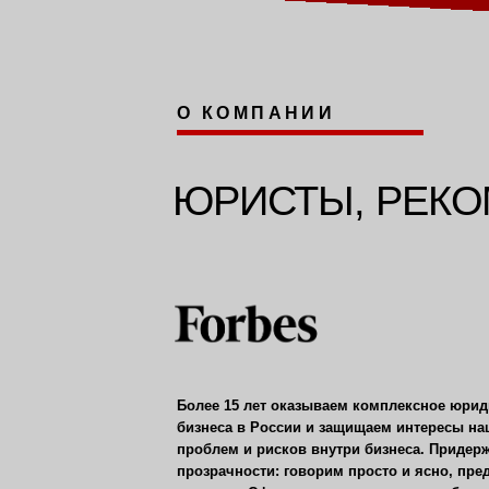
бизнеса в России и защищаем интересы наших кли
проблем и рисков внутри бизнеса. Придерживаемс
прозрачности: говорим просто и ясно, предлагаем
решения. Сформированная нами судебная практика
индустрии в целом.
Мы — эксперты в направлениях: корпоративной бе
бизнес-партнёрств, защиты активов, банкротства ю
инвестиционных проектов. Всегда профессиональ
перспективы и риски в любом деле. За нас говоря
ЮРИДИЧЕСКАЯ КОМПАНИЯ «ЗОЛОТОЕ ПРАВИЛО»
—
это надёжная защита вашего бизнеса!