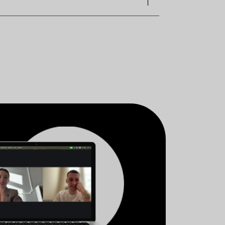
ин
консультация
 на эту неделю