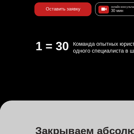
1 = 30
Команда опытных юристов по
одного специалиста в штате
Закрываем абсолютно
в профессиональной
помощи