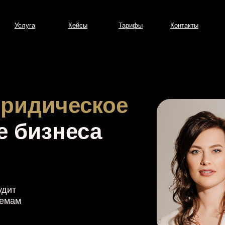
уга
Кейсы
Тарифы
Контакты
дическое
изнеса