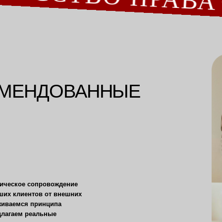
И
ентов от внешних
я принципа
 реальные
 задает тренды в
зопасности,
ридических лиц,
но оцениваем
т
наши кейсы.